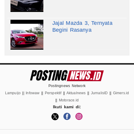
Jajal Mazda 3, Ternyata
Begini Rasanya
Postingnews Network
Lampuijo
||
Infowaw
||
Perspektif
||
Aktualnews
||
JurnalisID
||
Gimers.id
||
Motorace.id
Ikuti kami di: