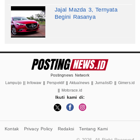
Jajal Mazda 3, Ternyata
Begini Rasanya
Postingnews Network
Lampuijo
||
Infowaw
||
Perspektif
||
Aktualnews
||
JurnalisID
||
Gimers.id
||
Motorace.id
Ikuti kami di:
Kontak
Privacy Policy
Redaksi
Tentang Kami
© 2026. All Right Reserved.