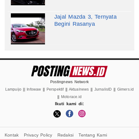
Jajal Mazda 3, Ternyata
Begini Rasanya
Postingnews Network
Lampuijo
||
Infowaw
||
Perspektif
||
Aktualnews
||
JurnalisID
||
Gimers.id
||
Motorace.id
Ikuti kami di:
Kontak
Privacy Policy
Redaksi
Tentang Kami