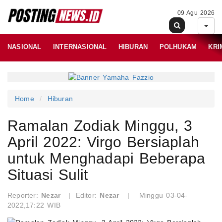
09 Agu 2026
NASIONAL
INTERNASIONAL
HIBURAN
POLHUKAM
KRI
Home
Hiburan
Ramalan Zodiak Minggu, 3
April 2022: Virgo Bersiaplah
untuk Menghadapi Beberapa
Situasi Sulit
Reporter:
Nezar
|
Editor:
Nezar
|
Minggu 03-04-
2022,17:22 WIB