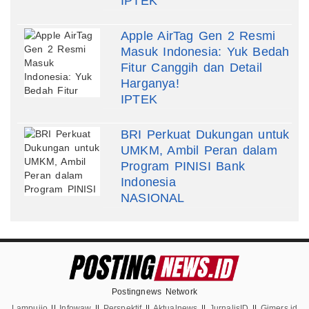
IPTEK
Apple AirTag Gen 2 Resmi
Masuk Indonesia: Yuk Bedah
Fitur Canggih dan Detail
Harganya!
IPTEK
BRI Perkuat Dukungan untuk
UMKM, Ambil Peran dalam
Program PINISI Bank
Indonesia
NASIONAL
Postingnews Network
Lampuijo
||
Infowaw
||
Perspektif
||
Aktualnews
||
JurnalisID
||
Gimers.id