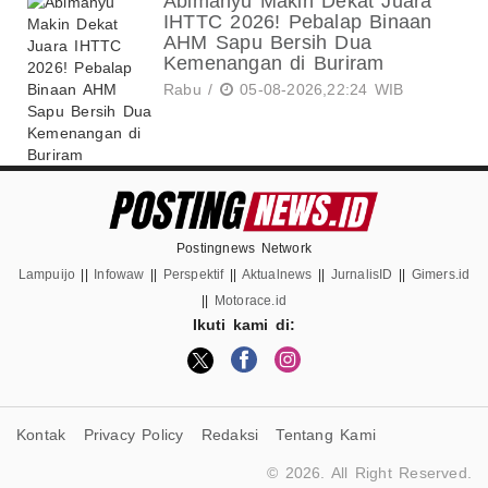
Abimanyu Makin Dekat Juara
IHTTC 2026! Pebalap Binaan
AHM Sapu Bersih Dua
Kemenangan di Buriram
Rabu /
05-08-2026,22:24 WIB
Postingnews Network
Lampuijo
||
Infowaw
||
Perspektif
||
Aktualnews
||
JurnalisID
||
Gimers.id
||
Motorace.id
Ikuti kami di:
Kontak
Privacy Policy
Redaksi
Tentang Kami
© 2026. All Right Reserved.