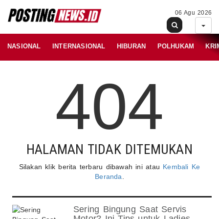
06 Agu 2026
NASIONAL
INTERNASIONAL
HIBURAN
POLHUKAM
KRI
404
HALAMAN TIDAK DITEMUKAN
Silakan klik berita terbaru dibawah ini atau
Kembali Ke
Beranda
.
Sering Bingung Saat Servis
Motor? Ini Tips untuk Ladies